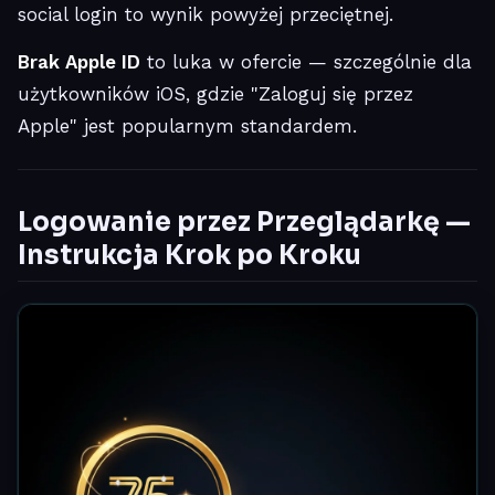
social login to wynik powyżej przeciętnej.
Brak Apple ID
to luka w ofercie — szczególnie dla
użytkowników iOS, gdzie "Zaloguj się przez
Apple" jest popularnym standardem.
Logowanie przez Przeglądarkę —
Instrukcja Krok po Kroku