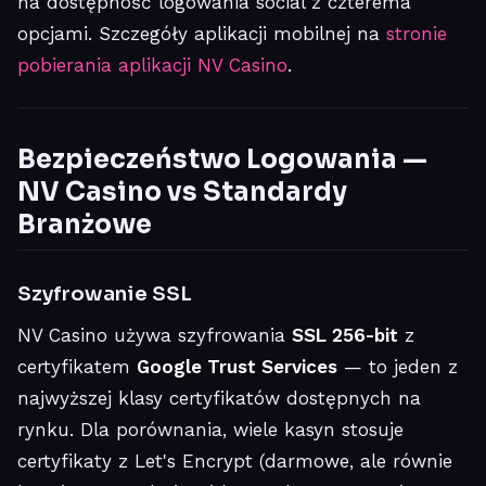
na dostępność logowania social z czterema
opcjami. Szczegóły aplikacji mobilnej na
stronie
pobierania aplikacji NV Casino
.
Bezpieczeństwo Logowania —
NV Casino vs Standardy
Branżowe
Szyfrowanie SSL
NV Casino używa szyfrowania
SSL 256-bit
z
certyfikatem
Google Trust Services
— to jeden z
najwyższej klasy certyfikatów dostępnych na
rynku. Dla porównania, wiele kasyn stosuje
certyfikaty z Let's Encrypt (darmowe, ale równie