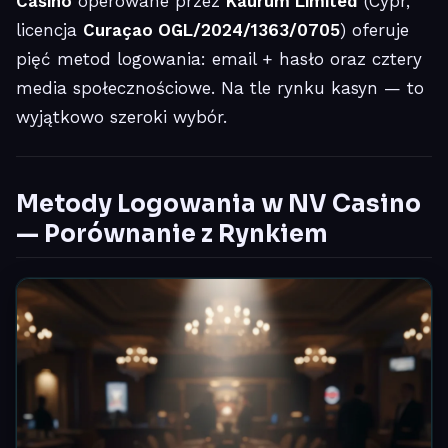
Casino
operowane przez
Kaurum Limited
(Cypr,
licencja
Curaçao OGL/2024/1363/0705
) oferuje
Logowanie
pięć metod logowania: email + hasło oraz cztery
media społecznościowe. Na tle rynku kasyn — to
Wypłata
wyjątkowo szeroki wybór.
Aplikacja
Metody Logowania w NV Casino
Legalność
— Porównanie z Rynkiem
Gry
Opinie
Saldo bonusowe
Konto