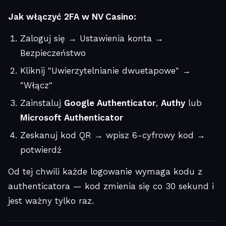
Jak włączyć 2FA w NV Casino:
Zaloguj się → Ustawienia konta →
Bezpieczeństwo
Kliknij "Uwierzytelnianie dwuetapowe" →
"Włącz"
Zainstaluj
Google Authenticator
,
Authy
lub
Microsoft Authenticator
Zeskanuj kod QR → wpisz 6-cyfrowy kod →
potwierdź
Od tej chwili każde logowanie wymaga kodu z
authenticatora — kod zmienia się co 30 sekund i
jest ważny tylko raz.