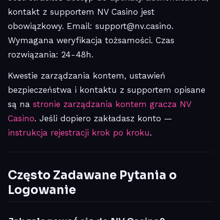
kontakt z supportem NV Casino jest
obowiązkowy. Email:
support@nv.casino
.
Wymagana weryfikacja tożsamości. Czas
rozwiązania: 24-48h.
Kwestie zarządzania kontem, ustawień
bezpieczeństwa i kontaktu z supportem opisane
są na
stronie zarządzania kontem gracza NV
Casino
. Jeśli dopiero zakładasz konto —
instrukcja rejestracji krok po kroku
.
Często Zadawane Pytania o
Logowanie