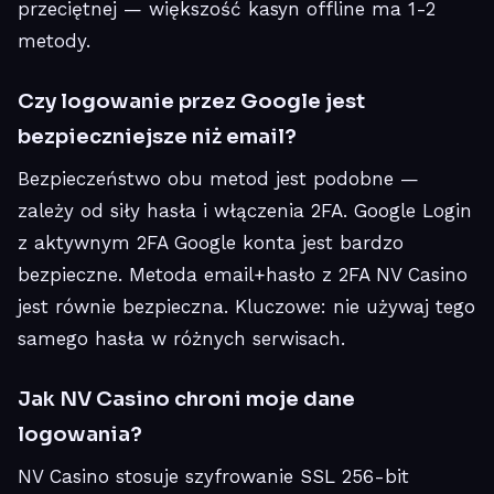
przeciętnej — większość kasyn offline ma 1-2
metody.
Czy logowanie przez Google jest
bezpieczniejsze niż email?
Bezpieczeństwo obu metod jest podobne —
zależy od siły hasła i włączenia 2FA. Google Login
z aktywnym 2FA Google konta jest bardzo
bezpieczne. Metoda email+hasło z 2FA NV Casino
jest równie bezpieczna. Kluczowe: nie używaj tego
samego hasła w różnych serwisach.
Jak NV Casino chroni moje dane
logowania?
NV Casino stosuje szyfrowanie SSL 256-bit