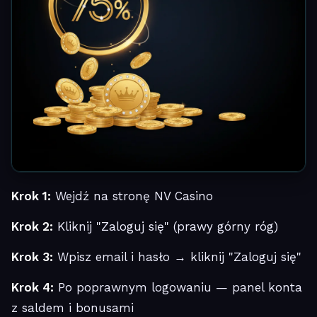
Krok 1:
Wejdź na stronę NV Casino
Krok 2:
Kliknij "Zaloguj się" (prawy górny róg)
Krok 3:
Wpisz email i hasło → kliknij "Zaloguj się"
Krok 4:
Po poprawnym logowaniu — panel konta
z saldem i bonusami