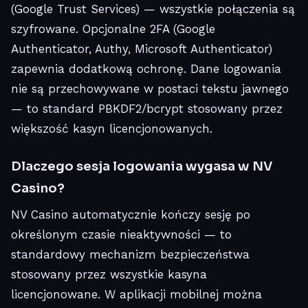
(Google Trust Services) — wszystkie połączenia są
szyfrowane. Opcjonalne 2FA (Google
Authenticator, Authy, Microsoft Authenticator)
zapewnia dodatkową ochronę. Dane logowania
nie są przechowywane w postaci tekstu jawnego
— to standard PBKDF2/bcrypt stosowany przez
większość kasyn licencjonowanych.
Dlaczego sesja logowania wygasa w NV
Casino?
NV Casino automatycznie kończy sesję po
określonym czasie nieaktywności — to
standardowy mechanizm bezpieczeństwa
stosowany przez wszystkie kasyna
licencjonowane. W aplikacji mobilnej można