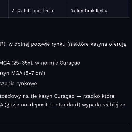
3-10x lub brak limitu
3x lub brak limitu
R): w dolnej połowie rynku (niektóre kasyna oferują
MGA (25-35x), w normie Curaçao
kasyn MGA (5-7 dni)
iczenie rynkowe
ościowy na tle kasyn Curaçao — rzadko które
A (gdzie no-deposit to standard) wypada słabiej ze