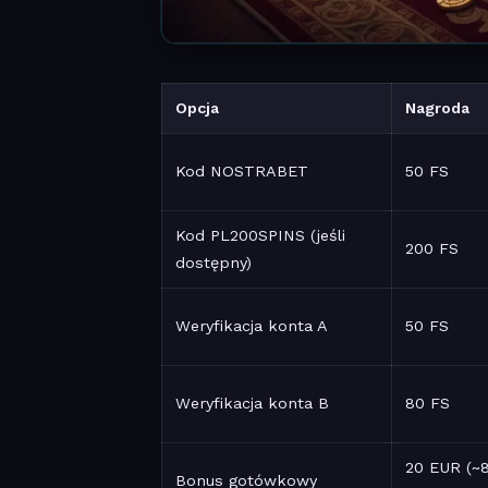
Opcja
Nagroda
Kod NOSTRABET
50 FS
Kod PL200SPINS (jeśli
200 FS
dostępny)
Weryfikacja konta A
50 FS
Weryfikacja konta B
80 FS
20 EUR (~
Bonus gotówkowy