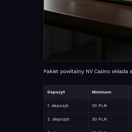
Pakiet powitalny NV Casino składa 
Depozyt
Minimum
1. depozyt
20 PLN
2. depozyt
30 PLN