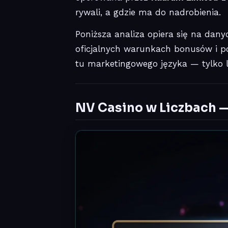
rywali, a gdzie ma do nadrobienia.
Logowanie
Poniższa analiza opiera się na danyc
oficjalnych warunkach bonusów i p
Wypłata
tu marketingowego języka — tylko li
Aplikacja
Legalność
NV Casino w Liczbach 
Gry
Opinie
Saldo bonusowe
Konto