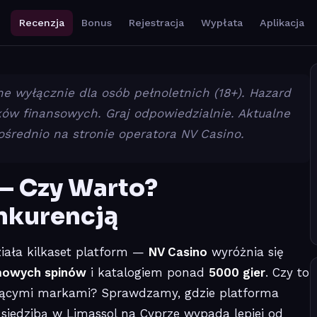
Recenzja
Bonus
Rejestracja
Wypłata
Aplikacja
e wyłącznie dla osób pełnoletnich (18+). Hazard
ków finansowych. Graj odpowiedzialnie. Aktualne
średnio na stronie operatora NV Casino.
— Czy Warto?
nkurencją
iała kilkaset platform —
NV Casino
wyróżnia się
mowych spinów
i katalogiem ponad
5000 gier
. Czy to
dącymi markami? Sprawdzamy, gdzie platforma
siedzibą w Limassol na Cyprze wypada lepiej od